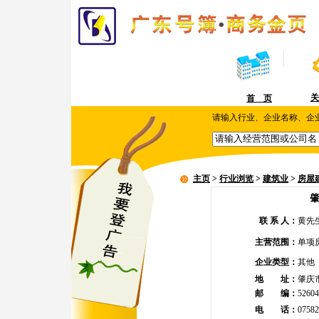
关
首 页
请输入行业、企业名称、企
主页
>
行业浏览
>
建筑业
>
房屋
联 系 人：
黄先
主营范围：
单项
企业类型：
其他
地 址：
肇庆
邮 编：
52604
电 话：
07582